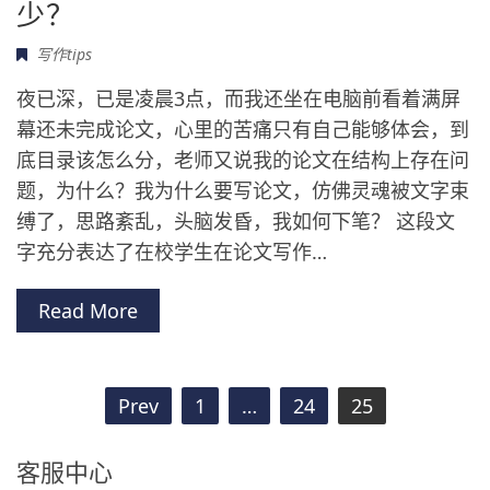
少？
写作tips
夜已深，已是凌晨3点，而我还坐在电脑前看着满屏
幕还未完成论文，心里的苦痛只有自己能够体会，到
底目录该怎么分，老师又说我的论文在结构上存在问
题，为什么？我为什么要写论文，仿佛灵魂被文字束
缚了，思路紊乱，头脑发昏，我如何下笔？ 这段文
字充分表达了在校学生在论文写作…
Read More
文
Prev
1
…
24
25
章
导
客服中心