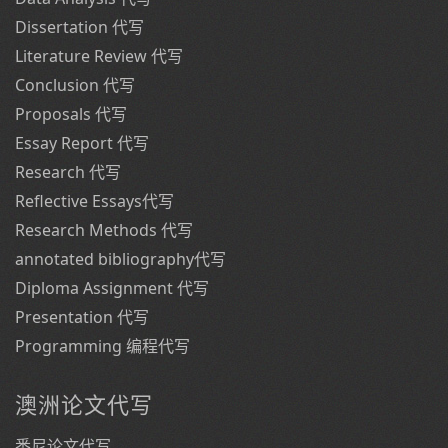
Dissertation 代写
Literature Review 代写
Conclusion 代写
Proposals 代写
Essay Report 代写
Research 代写
Reflective Essays代写
Research Methods 代写
annotated bibliography代写
Diploma Assignment 代写
Presentation 代写
Programming 编程代写
澳洲论文代写
悉尼论文代写