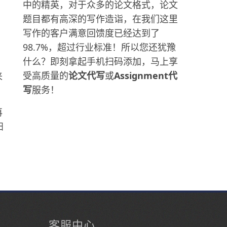
中的精英，对于众多的论文格式，论文
。
题目都有高深的写作造诣，在我们这里
写作的客户满意回馈度已经达到了
98.7%，超过行业标准！所以您还犹豫
什么？即刻拿起手机扫码添加，马上享
受高质量的
论文代写
或
Assignment代
来
写
服务！
再
扫
客服中心