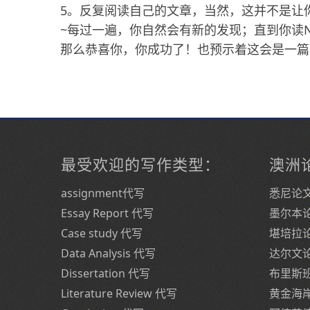
5。反复阅读自己的文章，当然，这并不是让
~每过一遍，你自然会有新的发现；直到你读
那么恭喜你，你成功了！也预示着这会是一篇
最受欢迎的写作类型：
澳洲
assignment代写
悉尼论
Essay Report 代写
墨尔本
Case study 代写
堪培拉
Data Analysis 代写
达尔文
Dissertation 代写
布里斯
Literature Review 代写
黄金海