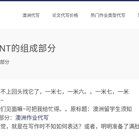
澳洲代写
论文代写价格
热门作业类型代写
ENT的组成部分
成部分
顾不上回头找它了，一米七，一米六。。一米七，一米
~
们见面嘛~可把我给忙得。。原标题：澳洲留学生须知
告部分：
澳洲作业代写
感觉，就是在写作时不知如何表达？或者，明明准备了满