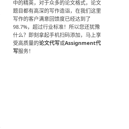
中的精英，对于众多的论文格式，论文
题目都有高深的写作造诣，在我们这里
是
写作的客户满意回馈度已经达到了
98.7%，超过行业标准！所以您还犹豫
什么？即刻拿起手机扫码添加，马上享
受高质量的
论文代写
或
Assignment代
写
服务！
但