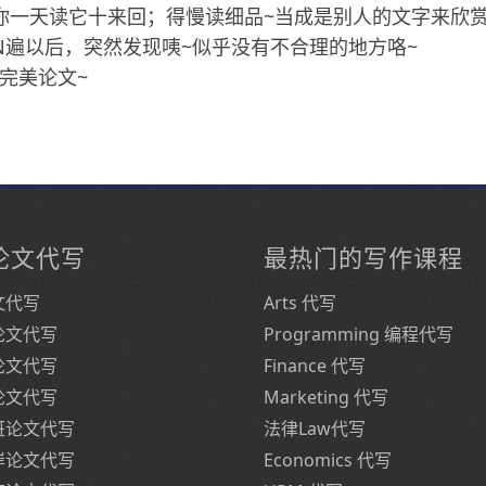
你一天读它十来回；得慢读细品~当成是别人的文字来欣
N遍以后，突然发现咦~似乎没有不合理的地方咯~
完美论文~
论文代写
最热门的写作课程
文代写
Arts 代写
论文代写
Programming 编程代写
论文代写
Finance 代写
论文代写
Marketing 代写
班论文代写
法律Law代写
岸论文代写
Economics 代写