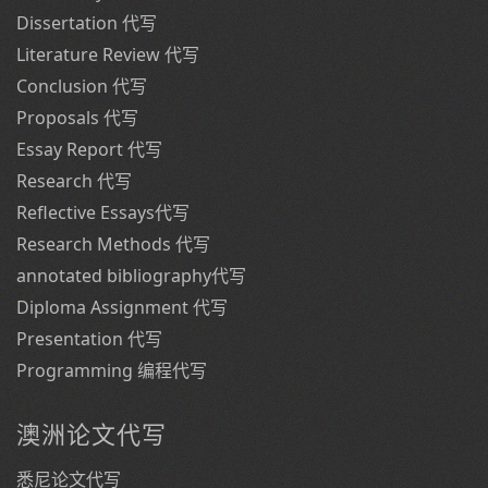
Dissertation 代写
Literature Review 代写
Conclusion 代写
Proposals 代写
Essay Report 代写
Research 代写
Reflective Essays代写
Research Methods 代写
annotated bibliography代写
Diploma Assignment 代写
Presentation 代写
Programming 编程代写
澳洲论文代写
悉尼论文代写