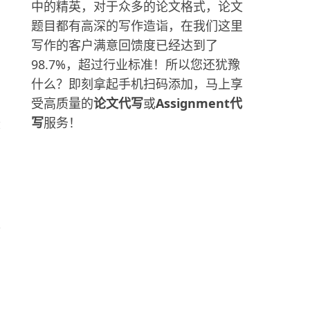
中的精英，对于众多的论文格式，论文
题目都有高深的写作造诣，在我们这里
写作的客户满意回馈度已经达到了
98.7%，超过行业标准！所以您还犹豫
什么？即刻拿起手机扫码添加，马上享
受高质量的
论文代写
或
Assignment代
写
服务！
章
另
是
。